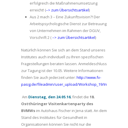
erfolgreich die Maßnahmenumsetzung
erreicht! (
–> zum Übersichtsartikel
)
Aus 2 mach 3 – Eine Zukunftsvision?! Der
Arbeitspsychologische Dienst zur Betreuung
von Unternehmen im Rahmen der DGUV,
Vorschrift 2 (
–> zum Übersichtsartikel
)
Natürlich können Sie sich an dem Stand unseres
Institutes auch individuell zu Ihren spezifischen
Fragestellungen beraten lassen. Anmeldeschluss
zur Tagung ist der 10.05. Weitere Informationen
finden Sie auch jederzeit unter:
http://www.fv-
pasig.de/fileadmin/user_upload/Workshop_19/Inhalt19WS.p
Am
D
ienstag, den 24.05.16
, findet die
18.
Ostthüringer Visitenkartenparty des
BVMWs
im Autohaus Fischer in Jena statt. An dem
Stand des Institutes für Gesundheit in
Organisationen können Sie nicht nur die