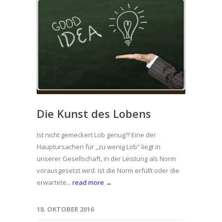
Die Kunst des Lobens
Ist nicht gemeckert Lob genug?! Eine der
Hauptursachen für „zu wenig Lob“ liegt in
unserer Gesellschaft, in der Leistung als Norm
vorausgesetzt wird. Ist die Norm erfüllt oder die
erwartete...
read more →
18. OKTOBER 2016