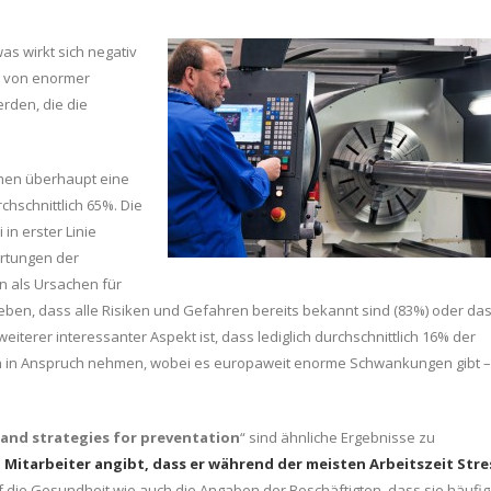
as wirkt sich negativ
es von enormer
den, die die
men überhaupt eine
hschnittlich 65%. Die
in erster Linie
artungen der
n als Ursachen für
en, dass alle Risiken und Gefahren bereits bekannt sind (83%) oder da
iterer interessanter Aspekt ist, dass lediglich durchschnittlich 16% der
n in Anspruch nehmen, wobei es europaweit enorme Schwankungen gibt –
e and strategies for preventation
“ sind ähnliche Ergebnisse zu
. Mitarbeiter angibt, dass er während der meisten Arbeitszeit Stre
 die Gesundheit wie auch die Angaben der Beschäftigten, dass sie häufig