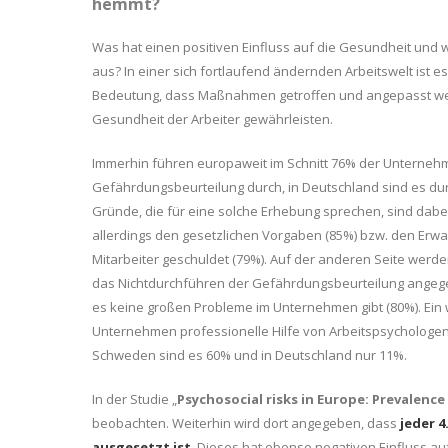
hemmt?
Was hat einen positiven Einfluss auf die Gesundheit und w
aus? In einer sich fortlaufend ändernden Arbeitswelt ist 
Bedeutung, dass Maßnahmen getroffen und angepasst wer
Gesundheit der Arbeiter gewährleisten.
Immerhin führen europaweit im Schnitt 76% der Unterneh
Gefährdungsbeurteilung durch, in Deutschland sind es durc
Gründe, die für eine solche Erhebung sprechen, sind dabei 
allerdings den gesetzlichen Vorgaben (85%) bzw. den Erw
Mitarbeiter geschuldet (79%). Auf der anderen Seite werde
das Nichtdurchführen der Gefährdungsbeurteilung angegeb
es keine großen Probleme im Unternehmen gibt (80%). Ein we
Unternehmen professionelle Hilfe von Arbeitspsychologe
Schweden sind es 60% und in Deutschland nur 11%.
In der Studie „
Psychosocial risks in Europe: Prevalenc
beobachten. Weiterhin wird dort angegeben, dass
jeder 4
ausgesetzt ist
.
Dieses hat ebenso negativen Einfluss auf