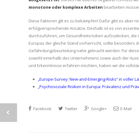
monotone oder komplexe Arbeiten
bearbeiten müsse
Diese Faktoren gilt es zu bekämpfen! Dafür gibt es aber n
erfolgversprechende Ansätze. Deshalb ist es von essent
durchzuführen, um Gesundheitsrisiken aufzudecken, die in
Europas der gleiche Stand vorherrscht, sollte besonders d
Gefährdungsbeurteilung nahe gebracht werden. Für diese
sowohl innerhalb des Unternehmens sowie auch der Aust
und Erkenntnisse erfahren möchten, haben wir die vollstän
„Europe-Survey: New-and-Emerging-Risks“ in voller L
„Psychosoziale Risiken in Europa: Prävalenz und Präv
Facebook
Twitter
Google+
E-Mail