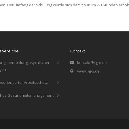
. Der Umfang der Schulung würde sich damit nur um 2-3 Stunden erhöh
gsbereiche
Kontakt
ngsbeurteilung psychischer
kontakt@i-g-o.de
gen
www.i-g-o.de
sorientierter Arbeitsschutz
iches Gesundheitsmanagement