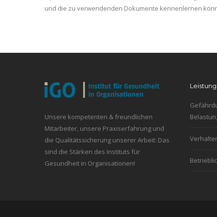
und die zu verwendenden Dokumente kennenlernen können
Leistun
Gefährdu
Unsere kompetenten & freundlichen
Belastun
Mitarbeiter, unsere Praxiserfahrung und
Verhalten
die Qualitätssicherung unserer Arbeit: Das
sind die Stärken des Instituts für
Betriebl
Gesundheit in Organisationen!