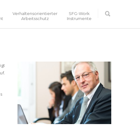
Verhaltensorientierter
SFG-Work
nt
Arbeitsschutz
Instrumente
igt
uf.
es